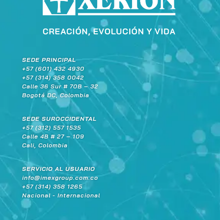
SEDE PRINCIPAL
+57 (601) 432 4930
+57 (314) 358 0042
Calle 36 Sur # 70B – 32
Bogotá DC, Colombia
SEDE SUROCCIDENTAL
+57 (312) 557 1535
Calle 4B # 27 – 109
Cali, Colombia
SERVICIO AL USUARIO
info@imexgroup.com.co
+57 (314) 358 1265
Nacional - Internacional