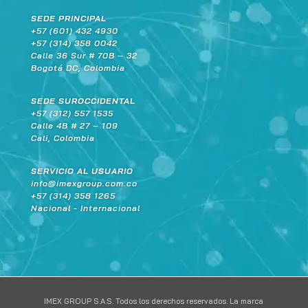
SEDE PRINCIPAL
+57 (601) 432 4930
+57 (314) 358 0042
Calle 36 Sur # 70B – 32
Bogotá DC, Colombia
SEDE SUROCCIDENTAL
+57 (312) 557 1535
Calle 4B # 27 – 109
Cali, Colombia
SERVICIO AL USUARIO
info@imexgroup.com.co
+57 (314) 358 1265
Nacional - Internacional
IMEX GROUP S.A.S. Todos los derechos reservados. La marca