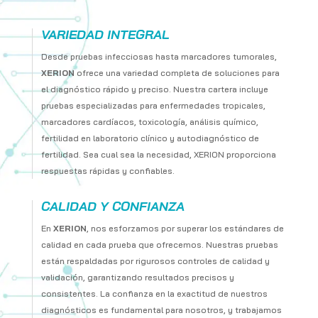
VARIEDAD INTEGRAL
Desde pruebas infecciosas hasta marcadores tumorales,
XERION
ofrece una variedad completa de soluciones para
el diagnóstico rápido y preciso. Nuestra cartera incluye
pruebas especializadas para enfermedades tropicales,
marcadores cardíacos, toxicología, análisis químico,
fertilidad en laboratorio clínico y autodiagnóstico de
fertilidad. Sea cual sea la necesidad, XERION proporciona
respuestas rápidas y confiables.
CALIDAD Y CONFIANZA
En
XERION
, nos esforzamos por superar los estándares de
calidad en cada prueba que ofrecemos. Nuestras pruebas
están respaldadas por rigurosos controles de calidad y
validación, garantizando resultados precisos y
consistentes. La confianza en la exactitud de nuestros
diagnósticos es fundamental para nosotros, y trabajamos