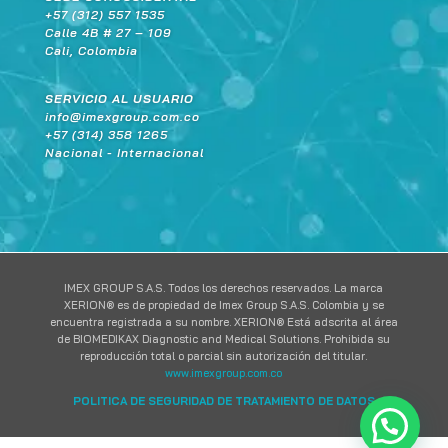
+57 (312) 557 1535
Calle 4B # 27 – 109
Cali, Colombia
SERVICIO AL USUARIO
info@imexgroup.com.co
+57 (314) 358 1265
Nacional - Internacional
IMEX GROUP S.A.S. Todos los derechos reservados. La marca
XERION® es de propiedad de Imex Group S.A.S. Colombia y se
encuentra registrada a su nombre. XERION® Está adscrita al área
de BIOMEDIKAX Diagnostic and Medical Solutions. Prohibida su
reproducción total o parcial sin autorización del titular.
www.imexgroup.com.co
POLITICA DE SEGURIDAD DE TRATAMIENTO DE DATOS